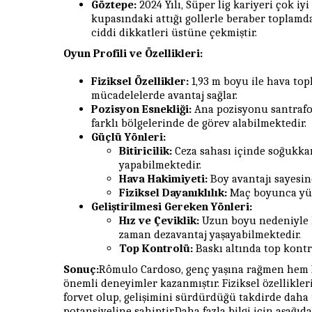
Göztepe:
2024 Yılı, Süper lig kariyeri çok i
kupasındaki attığı gollerle beraber toplamda
ciddi dikkatleri üstüne çekmiştir.
Oyun Profili ve Özellikleri:
Fiziksel Özellikler:
1,93 m boyu ile hava topl
mücadelelerde avantaj sağlar.
Pozisyon Esnekliği:
Ana pozisyonu santrafor
farklı bölgelerinde de görev alabilmektedir.
Güçlü Yönleri:
Bitiricilik:
Ceza sahası içinde soğukkanl
yapabilmektedir.
Hava Hakimiyeti:
Boy avantajı sayesind
Fiziksel Dayanıklılık:
Maç boyunca yük
Geliştirilmesi Gereken Yönleri:
Hız ve Çeviklik:
Uzun boyu nedeniyle 
zaman dezavantaj yaşayabilmektedir.
Top Kontrolü:
Baskı altında top kontro
Sonuç:
Rômulo Cardoso, genç yaşına rağmen hem 
önemli deneyimler kazanmıştır. Fiziksel özellikler
forvet olup, gelişimini sürdürdüğü takdirde daha 
potansiyeline sahiptir.Daha fazla bilgi için aşağıda