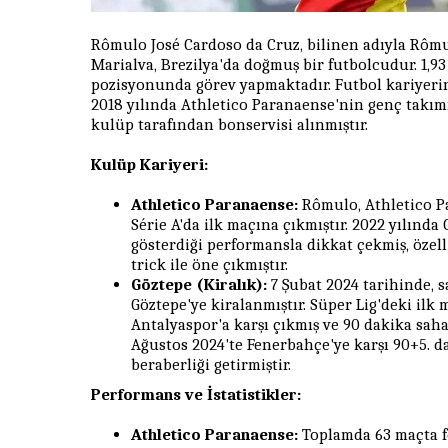
Rômulo José Cardoso da Cruz, bilinen adıyla Rômu
Marialva, Brezilya'da doğmuş bir futbolcudur. 1,
pozisyonunda görev yapmaktadır. Futbol kariyerin
2018 yılında Athletico Paranaense'nin genç takım
kulüp tarafından bonservisi alınmıştır.
Kulüp Kariyeri:
Athletico Paranaense:
Rômulo, Athletico Pa
Série A'da ilk maçına çıkmıştır. 2022 yılın
gösterdiği performansla dikkat çekmiş, özelli
trick ile öne çıkmıştır.
Göztepe (Kiralık):
7 Şubat 2024 tarihinde, 
Göztepe'ye kiralanmıştır. Süper Lig'deki ilk
Antalyaspor'a karşı çıkmış ve 90 dakika sahad
Ağustos 2024'te Fenerbahçe'ye karşı 90+5. d
beraberliği getirmiştir.
Performans ve İstatistikler:
Athletico Paranaense:
Toplamda 63 maçta fo