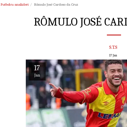
Futbolcu analizleri
Rômulo José Cardoso da Cruz
RÔMULO JOSÉ CAR
S.T.S
17
Jan
17
Jan