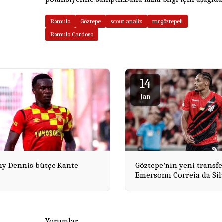
Romulo
Göztepe
scout analiz
mrgöztepeli
Romulo Cardoso
14
Jan
y Dennis bütçe Kante
Göztepe'nin yeni transfe
Emersonn Correia da Sil
Yorumlar